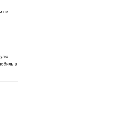
м не
нулю.
мобиль в