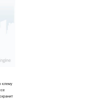
ю клему
ссе
охранит