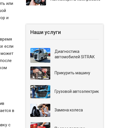
ть или
шой
тор и
Наши услуги
 время
же если
Диагностика
я может
автомобилей SITRAK
 после
шком
Прикурить машину
Грузовой автоэлектрик
тив
Замена колеса
ается в
вку с