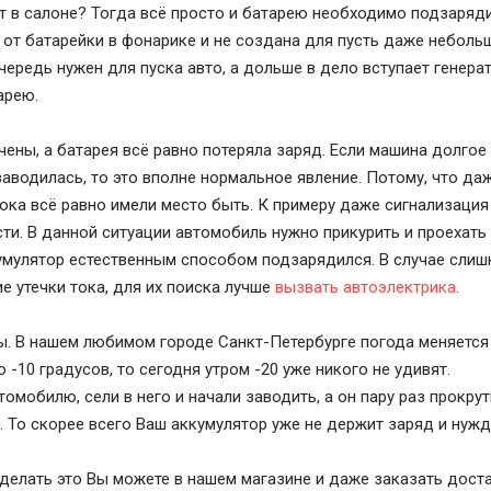
 в салоне? Тогда всё просто и батарею необходимо подзаряди
я от батарейки в фонарике и не создана для пусть даже неболь
чередь нужен для пуска авто, а дольше в дело вступает генера
арею.
ены, а батарея всё равно потеряла заряд. Если машина долгое
аводилась, то это вполне нормальное явление. Потому, что да
тока всё равно имели место быть. К примеру даже сигнализаци
ти. В данной ситуации автомобиль нужно прикурить и проехать
кумулятор естественным способом подзарядился. В случае сли
 утечки тока, для их поиска лучше
вызвать автоэлектрика
.
зы. В нашем любимом городе Санкт-Петербурге погода меняется
 -10 градусов, то сегодня утром -20 уже никого не удивят.
омобилю, сели в него и начали заводить, а он пару раз прокру
. То скорее всего Ваш аккумулятор уже не держит заряд и нужд
делать это Вы можете в нашем магазине и даже заказать доста