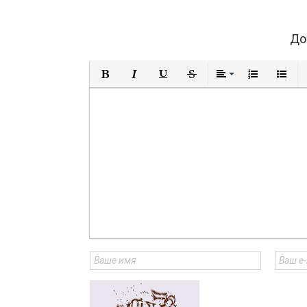
До
Полужирный
Курсив
Подчеркнутый
Зачеркнутый
Выравнивание
Нумерованны
Маркир
В