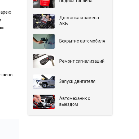
Подвоз топлива
тарею
Доставка и замена
о
АКБ
аш
Вскрытие автомобиля
Ремонт сигнализаций
дешево.
Запуск двигателя
Автомеханик с
выездом