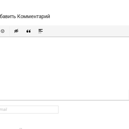
бавить Комментарий
й список
ованный список
ставить смайлик
Вставка скрытого текста
Вставка цитаты
Вставка спойлера